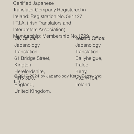
Certified Japanese
Translator
Company Registered in
Ireland: Registration No. 581127
I.T.I.A. (Irish Translators and
Interpreters Association)
Membership: Membership No.1399
UK Office:
Ireland Office:
Japanology
Japanology
Translation,
Translation,
61 Bridge Street,
Ballyheigue,
Kington,
Tralee,
Herefordshire,
Kerry,
© 2016-2024 by Japanology Kerry Consulting
HR5 3DJ,
V92 W104,
Ltd.
England,
Ireland.
United Kingdom
.