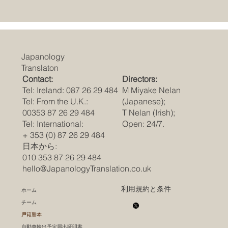
Japanology
Translaton
Contact:
Directors:
Tel: Ireland: 087 26 29 484
M Miyake Nelan
Tel: From the U.K.:
(Japanese);
00353 87 26 29 484
T Nelan (Irish);
Tel: International:
Open: 24/7.
+ 353 (0) 87 26 29 484
日本から:
010 353 87 26 29 484
hello@JapanologyTranslation.co.uk
利用規約と条件
ホーム
チーム
戸籍謄本
自動車輸出予定届出証明書